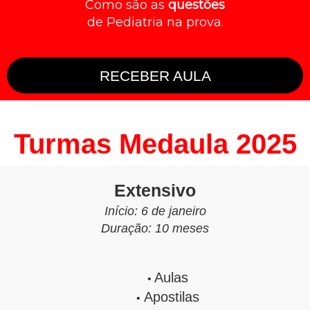
Como são as
questões
de Pediatria na prova.
RECEBER AULA
Turmas Medaula 2025
Extensivo
Início: 6 de janeiro
Duração: 10 meses
Aulas
Apostilas