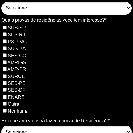
Quais provas de residências você tem interesse?*
SUS-SP
SES-RJ
PSU-MG
SUS-BA
SES-GO
AMRIGS
AMP-PR
SURCE
SES-PE
SES-DF
ENARE
Outra
Nenhuma
Em que ano você irá fazer a prova de Residência?*